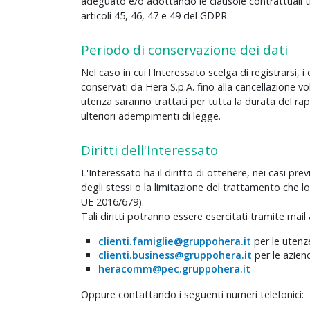
adeguato e/o adottando le clausole contrattuali t
articoli 45, 46, 47 e 49 del GDPR.
Periodo di conservazione dei dati
Nel caso in cui l'Interessato scelga di registrarsi, i
conservati da Hera S.p.A. fino alla cancellazione vol
utenza saranno trattati per tutta la durata del rapp
ulteriori adempimenti di legge.
Diritti dell'Interessato
L'Interessato ha il diritto di ottenere, nei casi previ
degli stessi o la limitazione del trattamento che l
UE 2016/679).
Tali diritti potranno essere esercitati tramite mail a
clienti.famiglie@gruppohera.it
per le uten
clienti.business@gruppohera.it
per le azien
heracomm@pec.gruppohera.it
Oppure contattando i seguenti numeri telefonici: