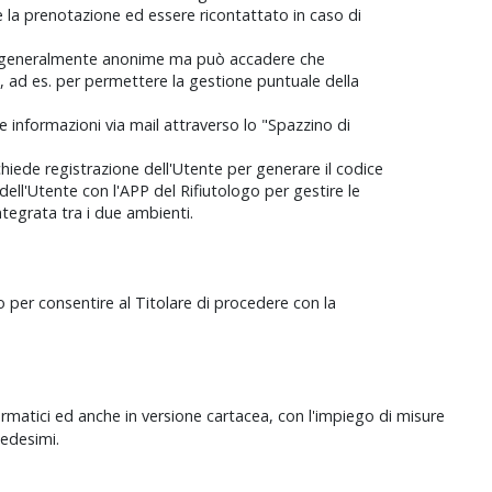
re la prenotazione ed essere ricontattato in caso di
no generalmente anonime ma può accadere che
ici, ad es. per permettere la gestione puntuale della
ere informazioni via mail attraverso lo "Spazzino di
chiede registrazione dell'Utente per generare il codice
ell'Utente con l'APP del Rifiutologo per gestire le
integrata tra i due ambienti.
o per consentire al Titolare di procedere con la
ormatici ed anche in versione cartacea, con l'impiego di misure
medesimi.