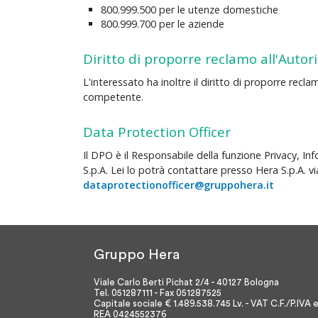
800.999.500 per le utenze domestiche
800.999.700 per le aziende
Diritto di proporre reclamo all'Autori
L'interessato ha inoltre il diritto di proporre recl
competente.
Data Protection Officer
Il DPO è il Responsabile della funzione Privacy, 
S.p.A. Lei lo potrà contattare presso Hera S.p.A. v
dataprotectionofficer@gruppohera.it
Gruppo Hera
Viale Carlo Berti Pichat 2/4 - 40127 Bologna
Tel. 051287111 - Fax 051287525
Capitale sociale € 1.489.538.745 Lv. - VAT C.F./P.IVA 
REA 0424552376