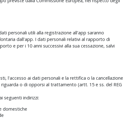
ipo previste dalla Commissione Europea, nel rispetto degli
 dati personali utili alla registrazione all'app saranno
ontaria dall'app. I dati personali relativi al rapporto di
orto e per i 10 anni successivi alla sua cessazione, salvi
sti, l'accesso ai dati personali e la rettifica o la cancellazione
o riguarda o di opporsi al trattamento (artt. 15 e ss. del REG
i seguenti indirizzi:
ze domestiche
de