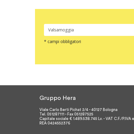
* campi obbligatori
Gruppo Hera
Viale Carlo Berti Pichat 2/4 - 40127 Bologna
Tel. 051287111 - Fax 051287525
Capitale sociale € 1.489.538.745 Lv. - VAT C.F./P.IVA 
REA 0424552376